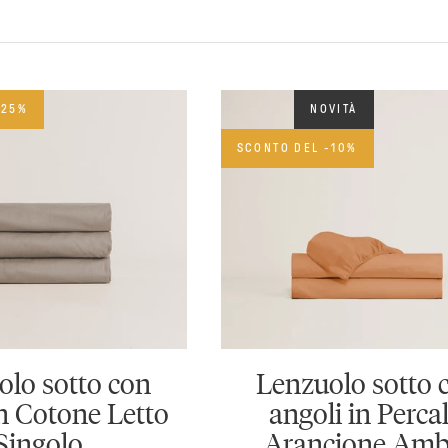
-25%
NOVITÀ
SCONTO DEL -10%
olo sotto con
Lenzuolo sotto 
in Cotone Letto
angoli in Percal
Singolo
Arancione Amb