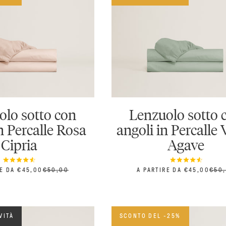
olo sotto con
Lenzuolo sotto 
n Percalle Rosa
angoli in Percalle
Cipria
Agave
SCONTATO
PREZZO
PREZZO SCONTATO
PRE
RE DA €45,00
€50,00
A PARTIRE DA €45,00
€50
VITÀ
SCONTO DEL -25%