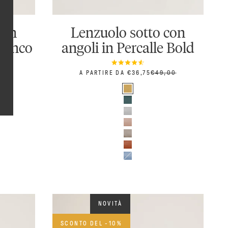
con
Lenzuolo sotto con
Bianco
angoli in Percalle Bold
PREZZO SCONTATO
PREZZO
A PARTIRE DA €36,75
€49,00
Colore
ZZO
,00
Senape
Petrolio
Grigio perla
Rosa
Tortora
Ruggine
Azzurro
NOVITÀ
SCONTO DEL -10%