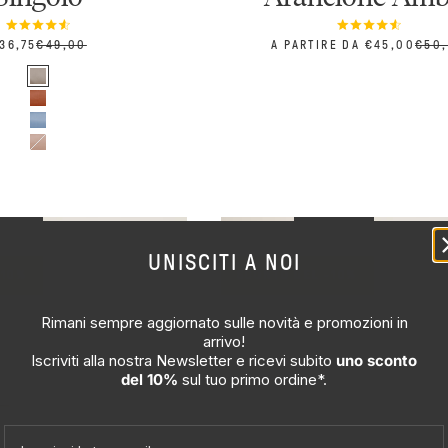
REZZO SCONTATO
PREZZO
PREZZO SCONTATO
PRE
36,75
€49,00
A PARTIRE DA €45,00
€50
Colore
Tortora
Ruggine
Azzurro
Rosa
VITÀ
NOVITÀ
UNISCITI A NOI
-10%
SCONTO DEL -10%
Rimani sempre aggiornato sulle novità e promozioni in
arrivo!
Iscriviti alla nostra Newsletter e ricevi subito
uno sconto
del 10%
sul tuo
primo ordine*.
Email