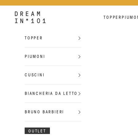
Vai al contenuto
Dreamin*101
TOPPER
PIUMO
TOPPER
PIUMONI
CUSCINI
BIANCHERIA DA LETTO
BRUNO BARBIERI
OUTLET