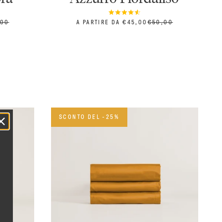
ZZO
PREZZO SCONTATO
PREZZO
,00
A PARTIRE DA €45,00
€50,00
SCONTO DEL -25%