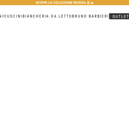
SCOPRI LA COLLEZIONE RIVIERA
🏖️​🌊​
NI
CUSCINI
BIANCHERIA DA LETTO
BRUNO BARBIERI
OUTLE