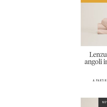
Lenzu
angoli i
PREZZO 
A PARTI
NO