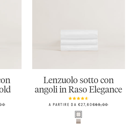
con
Lenzuolo sotto con
old
angoli in Raso Elegance
ZO
PREZZO SCONTATO
PREZZO
,00
A PARTIRE DA €27,60
€69,00
Colore
Bianco naturale
Nocciola