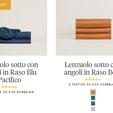
-10%
olo sotto con
Lenzuolo sotto 
i in Raso Blu
angoli in Raso B
Pacifico
PREZZO SCONTATO
PREZ
A PARTIRE DA €44,25
€59
Colore
SCONTATO
PREZZO
RE DA €46,80
€52,00
Bronzo
Ottanio
Blu Cobalto
Grigio perla