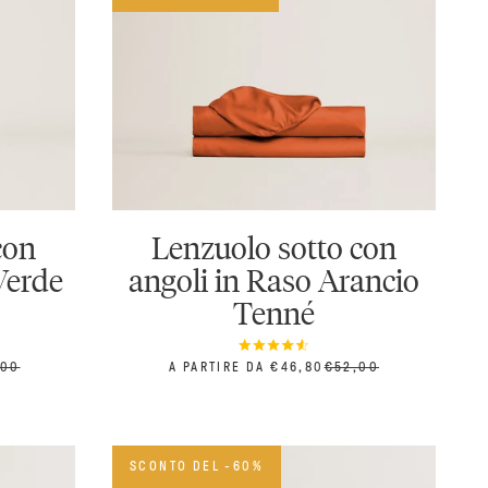
con
Lenzuolo sotto con
 Verde
angoli in Raso Arancio
Tenné
ZZO
PREZZO SCONTATO
PREZZO
,00
A PARTIRE DA €46,80
€52,00
SCONTO DEL -60%