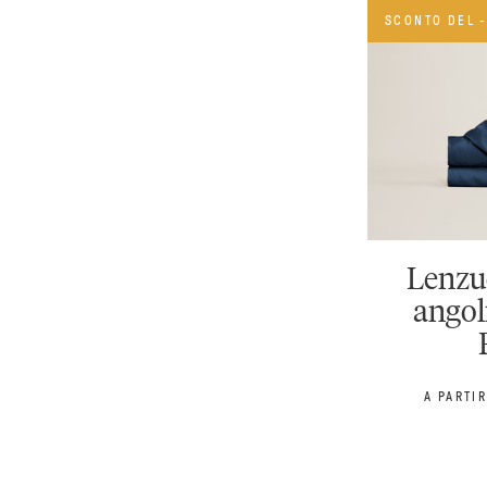
SCONTO DEL 
Lenzu
angol
PREZZO 
A PARTI