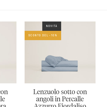
NOVITÀ
SCONTO DEL -10%
con
Lenzuolo sotto con
le
angoli in Percalle
ra
Azzurro Fiordaliso