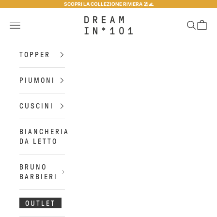
Vai al contenuto
SCOPRI LA COLLEZIONE RIVIERA
🏖️​🌊​
Dreamin*101
Menù
Cerca
Carrel
TOPPER
PIUMONI
CUSCINI
BIANCHERIA
DA LETTO
BRUNO
BARBIERI
OUTLET