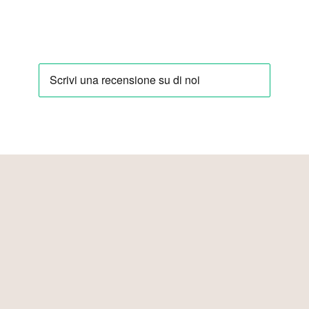
101 anni di esperienza e passione
per offrirti un riposo da sogno.
Da oltre un secolo selezioniamo le migliori materie prime e i
tessili più pregiati per creare prodotti confortevoli e di
qualità, in grado di migliorare il tuo riposo.