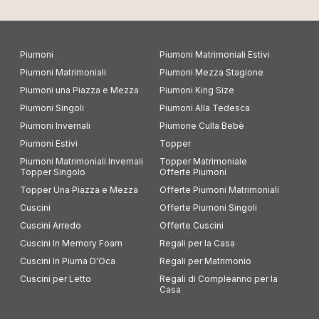
Piumoni
Piumoni Matrimoniali Estivi
Piumoni Matrimoniali
Piumoni Mezza Stagione
Piumoni una Piazza e Mezza
Piumoni King Size
Piumoni Singoli
Piumoni Alla Tedesca
Piumoni Invernali
Piumone Culla Bebè
Piumoni Estivi
Topper
Piumoni Matrimoniali Invernali
Topper Matrimoniale
Topper Singolo
Offerte Piumoni
Topper Una Piazza e Mezza
Offerte Piumoni Matrimoniali
Cuscini
Offerte Piumoni Singoli
Cuscini Arredo
Offerte Cuscini
Cuscini In Memory Foam
Regali per la Casa
Cuscini In Piuma D'Oca
Regali per Matrimonio
Cuscini per Letto
Regali di Compleanno per la
Casa