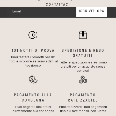
CONTATTACI
Email
ISCRIVITI ORA
Privacy
Dichiaro di aver letto e accettato la privacy policy
riguardo il trattamento dei miei dati e le condizioni di
utilizzo.
*leggi i termini e condizioni della
promozione
e la
Privacy Policy
101 NOTTI DI PROVA
SPEDIZIONE E RESO
GRATUITI
Puoi testare i prodotti per 101
notti e scoprire se sono adatti al
Tutte le spedizioni e i resi sono
tuo riposo
gratuiti per un acquisto senza
pensieri
PAGAMENTO ALLA
PAGAMENTO
CONSEGNA
RATEIZZABILE
Puoi pagare i tuoi ordini
Puoi rateizzare i tuoi pagamenti
direttamente alla consegna
fino a 3 rate mensili con Klarna