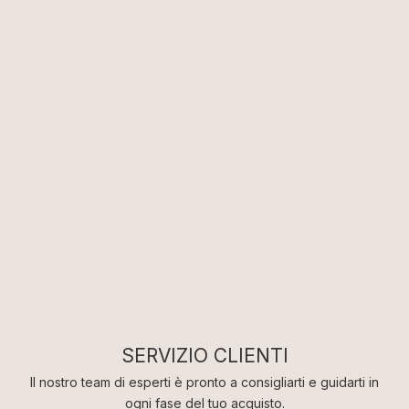
RIMANI SEMPRE AGGIORNATO
Iscriviti alla Newsletter
Non perderti tutte le novità e promozioni in arrivo!
Iscriviti alla nostra Newsletter e ricevi subito uno sconto
SERVIZIO CLIENTI
del 10% sul tuo primo ordine*
Il nostro team di esperti è pronto a consigliarti e guidarti in
ogni fase del tuo acquisto.