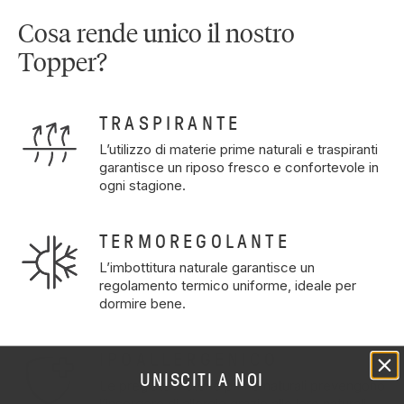
Cosa rende unico il nostro
Topper?
TRASPIRANTE
L’utilizzo di materie prime naturali e traspiranti
garantisce un riposo fresco e confortevole in
ogni stagione.
TERMOREGOLANTE
L’imbottitura naturale garantisce un
regolamento termico uniforme, ideale per
dormire bene.
IPOALLERGENICO
UNISCITI A NOI
Le pregiate materie prime naturali prevengono
l’insorgere di allergie grazie alle loro naturali