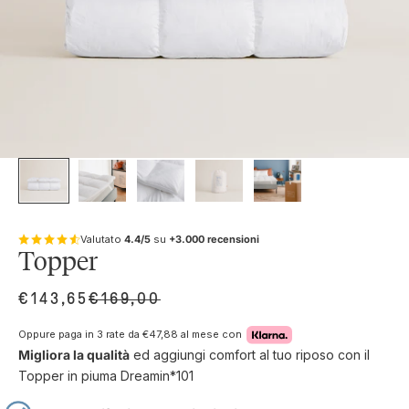
Valutato
4.4/5
su
+3.000 recensioni
Topper
PREZZO SCONTATO
PREZZO
€143,65
€169,00
Oppure paga in 3 rate da
€47,88
al mese con
Migliora la qualità
ed aggiungi comfort al tuo riposo con il
Topper in piuma Dreamin*101