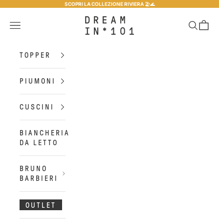
Vai al contenuto
SCOPRI LA COLLEZIONE RIVIERA
🏖️​🌊​
Dreamin*101
Menù
Cerca
Carrel
TOPPER
PIUMONI
CUSCINI
BIANCHERIA
DA LETTO
BRUNO
BARBIERI
OUTLET