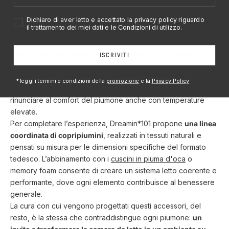
per dei
piumoni invernali
, caratterizzati da un’imbottitura più
consistente e dalla
capacità di trattenere il calore corporeo
Accetto privacy policy
Dichiaro di aver letto e accettato la privacy policy riguardo
il trattamento dei miei dati e le Condizioni di utilizzo.
in modo omogeneo
.
Nei periodi intermedi, come la primavera e l’autunno, il
piumone mezza stagione rappresenta invece un valido
ISCRIVITI
compromesso: leggero ma avvolgente, perfetto per evitare
sbalzi termici. Per l’estate, chiaramente,
è disponibile una
*leggi i termini e condizioni della
promozione
e la
Privacy Policy
versione ancora più leggera
, pensata per chi non vuole
rinunciare al comfort del piumone anche con temperature
elevate.
Per completare l’esperienza, Dreamin*101 propone
una linea
coordinata di copripiumini
, realizzati in tessuti naturali e
pensati su misura per le dimensioni specifiche del formato
tedesco. L’abbinamento con i
cuscini in piuma d'oca
o
memory foam consente di creare un sistema letto coerente e
performante, dove ogni elemento contribuisce al benessere
generale.
La cura con cui vengono progettati questi accessori, del
resto, è la stessa che contraddistingue ogni piumone:
un