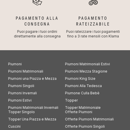
PAGAMENTO ALLA
PAGAMENTO
CONSEGNA
RATEIZZABILE
Puoi pagare i tuoi ordini
Puoi rateizzare i tuoi pagamenti
direttamente alla consegna
fino a 3 rate mensili con Klarna
Piumoni
Piumoni Matrimoniali Estivi
Piumoni Matrimoniali
Piumoni Mezza Stagione
Piumoni una Piazza e Mezza
Piumoni King Size
Piumoni Singoli
Piumoni Alla Tedesca
Piumoni Invernali
Piumone Culla Bebè
Piumoni Estivi
Topper
Piumoni Matrimoniali Invernali
Topper Matrimoniale
Topper Singolo
Offerte Piumoni
Topper Una Piazza e Mezza
Offerte Piumoni Matrimoniali
Cuscini
Offerte Piumoni Singoli