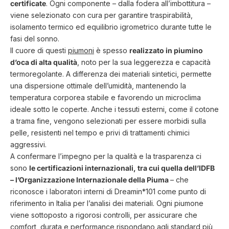
certificate
. Ogni componente – dalla fodera all’imbottitura –
viene selezionato con cura per garantire traspirabilità,
isolamento termico ed equilibrio igrometrico durante tutte le
fasi del sonno.
Il cuore di questi
piumoni
è spesso
realizzato in piumino
d’oca di alta qualità
, noto per la sua leggerezza e capacità
termoregolante. A differenza dei materiali sintetici, permette
una dispersione ottimale dell’umidità, mantenendo la
temperatura corporea stabile e favorendo un microclima
ideale sotto le coperte. Anche i tessuti esterni, come il cotone
a trama fine, vengono selezionati per essere morbidi sulla
pelle, resistenti nel tempo e privi di trattamenti chimici
aggressivi.
A confermare l’impegno per la qualità e la trasparenza ci
sono
le certificazioni internazionali, tra cui quella dell’IDFB
– l’Organizzazione Internazionale della Piuma
– che
riconosce i laboratori interni di Dreamin*101 come punto di
riferimento in Italia per l’analisi dei materiali. Ogni piumone
viene sottoposto a rigorosi controlli, per assicurare che
comfort, durata e performance rispondano agli standard più