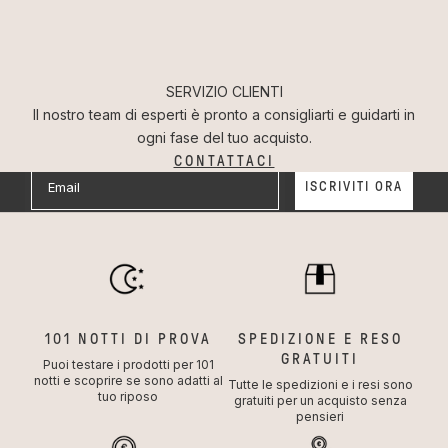
RIMANI SEMPRE AGGIORNATO
Iscriviti alla Newsletter
Non perderti tutte le novità e promozioni in arrivo!
Iscriviti alla nostra Newsletter e ricevi subito uno sconto
SERVIZIO CLIENTI
del 10% sul tuo primo ordine*
Il nostro team di esperti è pronto a consigliarti e guidarti in
ogni fase del tuo acquisto.
CONTATTACI
Email
ISCRIVITI ORA
Privacy
Dichiaro di aver letto e accettato la privacy policy
riguardo il trattamento dei miei dati e le condizioni di
utilizzo.
*leggi i termini e condizioni della
promozione
e la
Privacy Policy
101 NOTTI DI PROVA
SPEDIZIONE E RESO
GRATUITI
Puoi testare i prodotti per 101
notti e scoprire se sono adatti al
Tutte le spedizioni e i resi sono
tuo riposo
gratuiti per un acquisto senza
pensieri