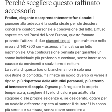
Perché scegliere questo raffinato
qualità, in grado di migliorare il tuo riposo.
accessorio
Pratico, elegante e sorprendentemente funzionale
: il
piumone alla tedesca è la scelta ideale per chi desidera
conciliare comfort personale e condivisione del letto. Diffuso
soprattutto nei Paesi del Nord Europa, questo formato
prevede l’utilizzo di due
piumoni singoli
– generalmente nella
misura di 140x200 cm – sistemati affiancati su un letto
matrimoniale. Una configurazione pensata per garantire un
sonno individuale più profondo e continuo, senza interruzioni
causate da movimenti o sbalzi termici notturni.
La scelta di questo tipo di biancheria non è solo una
questione di comodità, ma riflette un modo diverso di vivere il
riposo:
più rispettoso delle abitudini personali, più attento
al benessere di coppia
. Ognuno può regolare la propria
temperatura, scegliere il livello di calore più adatto alla
stagione o alle proprie esigenze e, se desiderato, optare per
un modello differente rispetto al partner. Il risultato? Un sonno
più sereno e su misura, senza dover scendere a