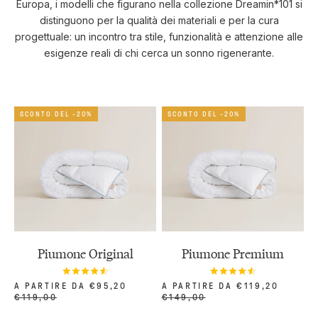
Europa, i modelli che figurano nella collezione Dreamin*101 si
distinguono per la qualità dei materiali e per la cura
progettuale: un incontro tra stile, funzionalità e attenzione alle
esigenze reali di chi cerca un sonno rigenerante.
SCONTO DEL -20%
SCONTO DEL -20%
Piumone Original
Piumone Premium
PREZZO SCONTATO
PREZZO SCONTATO
A PARTIRE DA €95,20
A PARTIRE DA €119,20
PREZZO
PREZZO
€119,00
€149,00