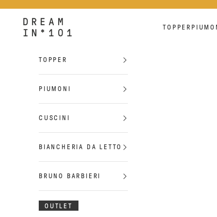
Vai al contenuto
Dreamin*101
TOPPER
PIUMO
TOPPER
PIUMONI
CUSCINI
BIANCHERIA DA LETTO
BRUNO BARBIERI
OUTLET