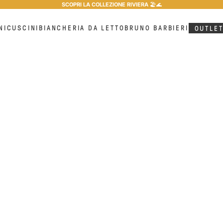
SCOPRI LA COLLEZIONE RIVIERA
🏖️​🌊​
NI
CUSCINI
BIANCHERIA DA LETTO
BRUNO BARBIERI
OUTLE