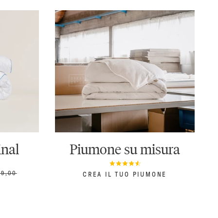
inal
Piumone su misura
EZZO
19,00
CREA IL TUO PIUMONE