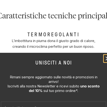
Caratteristiche tecniche principal
TERMOREGOLANTI
L’imbottitura in piuma dona il giusto grado di calore,
creando il microclima perfetto per un buon riposo.
UNISCITI A NOI
Rimani sempre aggiornato sulle novità e promozioni in
arrivo!
Dreamin*101 specifica il Fill Power dei suoi piumoni, per con
Iscriviti alla nostra Newsletter e ricevi subito
uno sconto
scegliere il livello di benessere che desideri.
del 10%
sul tuo
primo ordine*.
Il Fill Power
Email