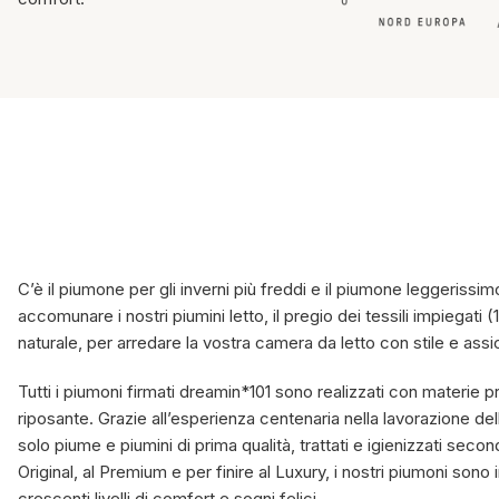
ore in termini di qualità e benes
 come rendere unico il tuo riposo.
C’è il piumone per gli inverni più freddi e il piumone leggerissim
accomunare i nostri piumini letto, il pregio dei tessili impiegat
naturale, per arredare la vostra camera da letto con stile e assic
Tutti i piumoni firmati dreamin*101 sono realizzati con materie 
riposante. Grazie all’esperienza centenaria nella lavorazione de
solo piume e piumini di prima qualità, trattati e igienizzati seco
Original, al Premium e per finire al Luxury, i nostri piumoni son
crescenti livelli di comfort e sogni felici.