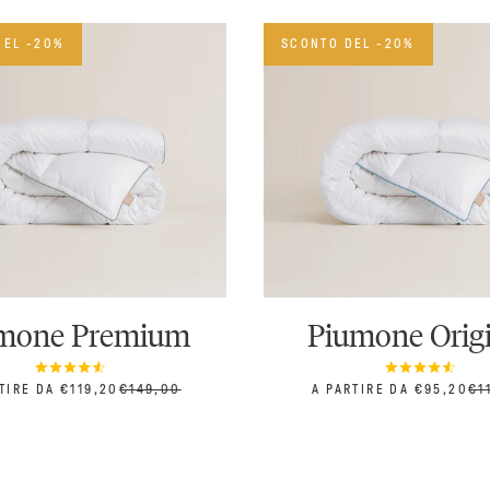
DEL -20%
SCONTO DEL -20%
mone Premium
Piumone Orig
ZO SCONTATO
PREZZO
PREZZO SCONTATO
PR
TIRE DA €119,20
€149,00
A PARTIRE DA €95,20
€1