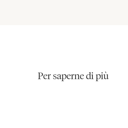
Prodotto numero uno nel sett
Concediti ogni notte il comfort di un hotel di lusso! Scopri
Per saperne di più