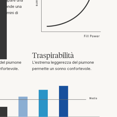
ò occupare una
rrisponde una
 termini di
Traspirabilità
 del piumone
L’estrema leggerezza del piumone
fortevole.
permette un sonno confortevole.