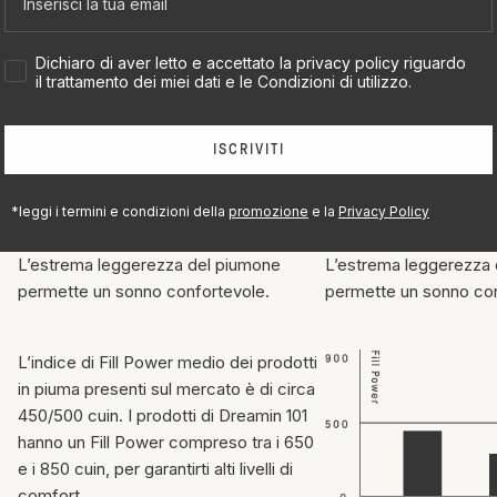
Il Fill Power, o potere di riempimento, indica il volume che pu
determinata quantità di piumino. A un alto Fill Power, infatti, co
migliore qualità della piuma e quindi una migliore performance in
Accetto privacy policy
Dichiaro di aver letto e accettato la privacy policy riguardo
volume e leggerezza.
il trattamento dei miei dati e le Condizioni di utilizzo.
ISCRIVITI
*leggi i termini e condizioni della
promozione
e la
Privacy Policy
Il Fill Power
Isolamento
L’estrema leggerezza del piumone
L’estrema leggerezza
permette un sonno confortevole.
permette un sonno con
L’indice di Fill Power medio dei prodotti
in piuma presenti sul mercato è di circa
450/500 cuin. I prodotti di Dreamin 101
hanno un Fill Power compreso tra i 650
e i 850 cuin, per garantirti alti livelli di
comfort.