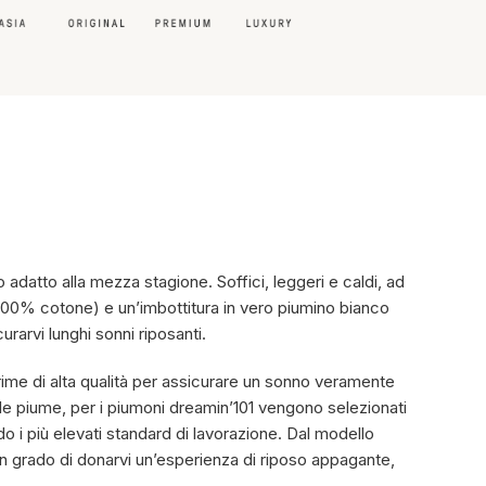
sere
o adatto alla mezza stagione. Soffici, leggeri e caldi, ad
i (100% cotone) e un’imbottitura in vero piumino bianco
urarvi lunghi sonni riposanti.
prime di alta qualità per assicurare un sonno veramente
lle piume, per i piumoni dreamin’101 vengono selezionati
ndo i più elevati standard di lavorazione. Dal modello
o in grado di donarvi un’esperienza di riposo appagante,