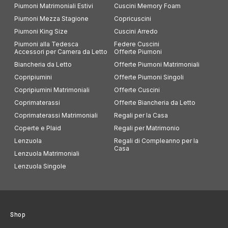
Piumoni Matrimoniali Estivi
Cuscini Memory Foam
Piumoni Mezza Stagione
Copricuscini
Piumoni King Size
Cuscini Arredo
Piumoni alla Tedesca
Federe Cuscini
Accessori per Camera da Letto
Offerte Piumoni
Biancheria da Letto
Offerte Piumoni Matrimoniali
Copripiumini
Offerte Piumoni Singoli
Copripiumini Matrimoniali
Offerte Cuscini
Coprimaterassi
Offerte Biancheria da Letto
Coprimaterassi Matrimoniali
Regali per la Casa
Coperte e Plaid
Regali per Matrimonio
Lenzuola
Regali di Compleanno per la
Casa
Lenzuola Matrimoniali
Lenzuola Singole
Shop