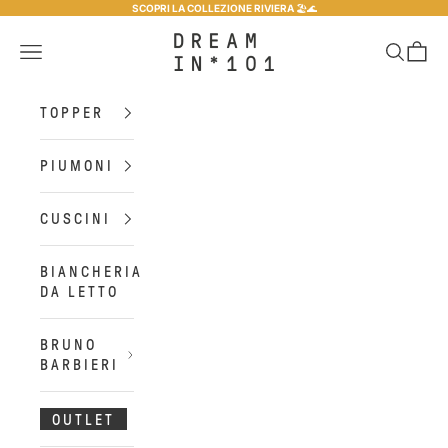
Vai al contenuto
SCOPRI LA COLLEZIONE RIVIERA
🏖️​🌊​
Dreamin*101
Menù
Cerca
Carrel
TOPPER
PIUMONI
CUSCINI
BIANCHERIA
DA LETTO
BRUNO
BARBIERI
OUTLET