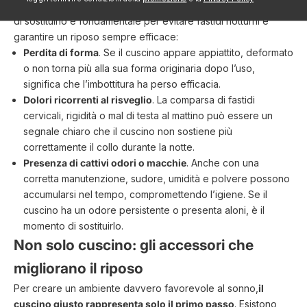
offrire un sostegno adeguato
. Capire quando è il momento
di sostituirlo è fondamentale per evitare fastidi notturni e
garantire un riposo sempre efficace:
Perdita di forma
. Se il cuscino appare appiattito, deformato
o non torna più alla sua forma originaria dopo l’uso,
significa che l’imbottitura ha perso efficacia.
Dolori ricorrenti al risveglio
. La comparsa di fastidi
cervicali, rigidità o mal di testa al mattino può essere un
segnale chiaro che il cuscino non sostiene più
correttamente il collo durante la notte.
Presenza di cattivi odori o macchie
. Anche con una
corretta manutenzione, sudore, umidità e polvere possono
accumularsi nel tempo, compromettendo l’igiene. Se il
cuscino ha un odore persistente o presenta aloni, è il
momento di sostituirlo.
Non solo cuscino: gli accessori che
migliorano il riposo
Per creare un ambiente davvero favorevole al sonno,
il
cuscino giusto rappresenta solo il primo passo
. Esistono