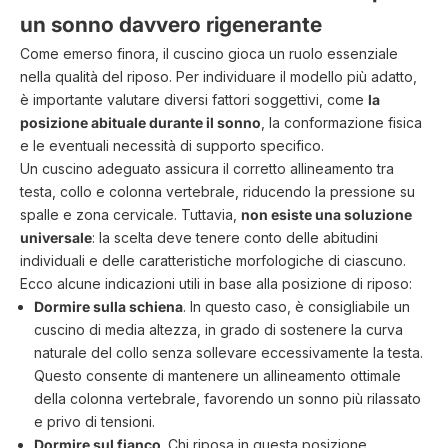
un sonno davvero rigenerante
Come emerso finora, il cuscino gioca un ruolo essenziale
nella qualità del riposo. Per individuare il modello più adatto,
è importante valutare diversi fattori soggettivi, come
la
posizione abituale durante il sonno
, la conformazione fisica
e le eventuali necessità di supporto specifico.
Un cuscino adeguato assicura il corretto allineamento tra
testa, collo e colonna vertebrale, riducendo la pressione su
spalle e zona cervicale. Tuttavia,
non esiste una soluzione
universale
: la scelta deve tenere conto delle abitudini
individuali e delle caratteristiche morfologiche di ciascuno.
Ecco alcune indicazioni utili in base alla posizione di riposo:
Dormire sulla schiena
. In questo caso, è consigliabile un
cuscino di media altezza, in grado di sostenere la curva
naturale del collo senza sollevare eccessivamente la testa.
Questo consente di mantenere un allineamento ottimale
della colonna vertebrale, favorendo un sonno più rilassato
e privo di tensioni.
Dormire sul fianco
. Chi riposa in questa posizione