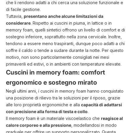
che li rendono adatti a chi cerca una soluzione funzionale e
di facile gestione.
Tuttavia,
presentano anche alcune limitazioni da
considerare
. Rispetto ai cuscini in piuma, in lattice o in
memory foam, quelli sintetici offrono un livello di comfort e di
sostegno inferiore, soprattutto nella zona cervicale. Inoltre,
tendono a essere meno traspiranti, dunque poco adatti a chi
soffre il caldo o tende a sudare durante la notte. Per questo
motivo, non sono particolarmente consigliati nei mesi
primaverili ed estivi, o in ambienti con temperature elevate.
Cuscini in memory foam: comfort
ergonomico e sostegno mirato
Negli ultimi anni, i
cuscini in memory foam
hanno conquistato
una posizione di rilievo tra le soluzioni per il riposo, grazie
alle loro proprietà ergonomiche e alla
capacità di adattarsi
con precisione alla forma di testa e collo
.
Il memory foam è un materiale viscoelastico che
reagisce al
calore corporeo e alla pressione
, modellandosi in modo
graduale per offrire un supporto personalizzato. Questa