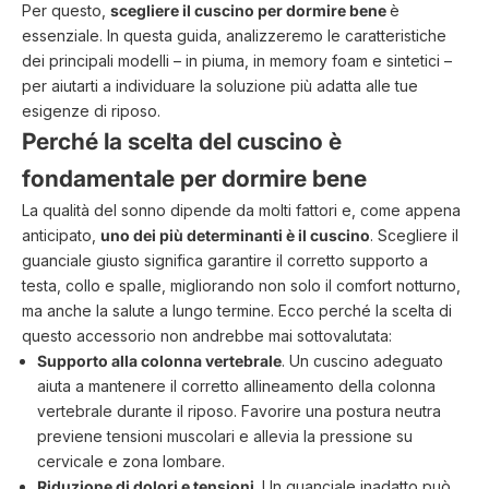
Per questo,
scegliere il cuscino per dormire bene
è
essenziale. In questa guida, analizzeremo le caratteristiche
dei principali modelli – in piuma, in memory foam e sintetici –
per aiutarti a individuare la soluzione più adatta alle tue
esigenze di riposo.
Perché la scelta del cuscino è
fondamentale per dormire bene
La qualità del sonno dipende da molti fattori e, come appena
anticipato,
uno dei più determinanti è il cuscino
. Scegliere il
guanciale giusto significa garantire il corretto supporto a
testa, collo e spalle, migliorando non solo il comfort notturno,
ma anche la salute a lungo termine. Ecco perché la scelta di
questo accessorio non andrebbe mai sottovalutata:
Supporto alla colonna vertebrale
. Un cuscino adeguato
aiuta a mantenere il corretto allineamento della colonna
vertebrale durante il riposo. Favorire una postura neutra
previene tensioni muscolari e allevia la pressione su
cervicale e zona lombare.
Riduzione di dolori e tensioni
. Un guanciale inadatto può