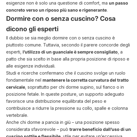
esigenze non è solo una questione di comfort, ma
un passo
concreto verso un riposo più sano e rigenerante
.
Dormire con o senza cuscino? Cosa
dicono gli esperti
Il dubbio se sia meglio
dormire con o senza cuscino
è
piuttosto comune. Tuttavia, secondo il parere concorde degli
esperti,
l’utilizzo di un guanciale è sempre consigliato
, a
patto che sia scelto in base alla propria posizione di riposo e
alle esigenze individuali.
Studi e ricerche confermano che il cuscino svolge un ruolo
fondamentale nel
mantenere la corretta curvatura del tratto
cervicale
, soprattutto per chi dorme supino, sul fianco o in
posizione fetale. In queste posture, un supporto adeguato
favorisce una distribuzione equilibrata del peso e
contribuisce a ridurre la pressione su collo, spalle e colonna
vertebrale.
Anche chi dorme a pancia in giù – una posizione spesso
considerata sfavorevole – può
trarre beneficio dall’uso di un
cuscino sottile e flessibile
, utile per evitare un’eccessiva