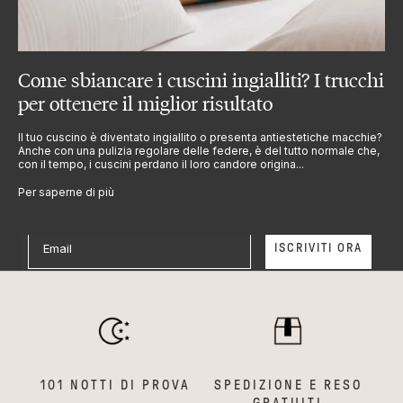
Come sbiancare i cuscini ingialliti? I trucchi
RIMANI SEMPRE AGGIORNATO
per ottenere il miglior risultato
Iscriviti alla Newsletter
Non perderti tutte le novità e promozioni in arrivo!
Il tuo cuscino è diventato ingiallito o presenta antiestetiche macchie?
Iscriviti alla nostra Newsletter e ricevi subito uno sconto
Anche con una pulizia regolare delle federe, è del tutto normale che,
con il tempo, i cuscini perdano il loro candore origina...
del 10% sul tuo primo ordine*
Per saperne di più
Email
ISCRIVITI ORA
Privacy
Dichiaro di aver letto e accettato la privacy policy
riguardo il trattamento dei miei dati e le condizioni di
utilizzo.
*leggi i termini e condizioni della
promozione
e la
Privacy Policy
101 NOTTI DI PROVA
SPEDIZIONE E RESO