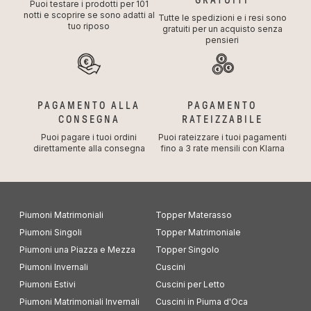
GRATUITI
Puoi testare i prodotti per 101
notti e scoprire se sono adatti al
Tutte le spedizioni e i resi sono
tuo riposo
gratuiti per un acquisto senza
pensieri
PAGAMENTO ALLA
PAGAMENTO
CONSEGNA
RATEIZZABILE
Puoi pagare i tuoi ordini
Puoi rateizzare i tuoi pagamenti
direttamente alla consegna
fino a 3 rate mensili con Klarna
Piumoni Matrimoniali
Topper Materasso
Piumoni Singoli
Topper Matrimoniale
Piumoni una Piazza e Mezza
Topper Singolo
Piumoni Invernali
Cuscini
Piumoni Estivi
Cuscini per Letto
Piumoni Matrimoniali Invernali
Cuscini in Piuma d'Oca