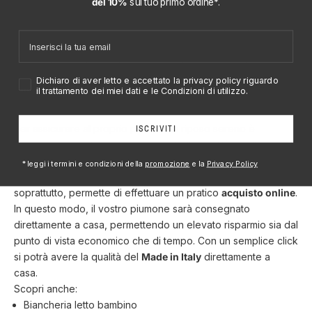
del 10%
sul tuo
primo ordine*.
senza sudare.
Questo elemento è fondamentale soprattutto per i più piccoli
Email
che spesso hanno sonni agitati e si muovono molto durante la
notte. Optando per un prodotto completamente in piuma
d'oca e piumino si eviterà ai piccoli di svegliarsi sudati e in un
Accetto privacy policy
Dichiaro di aver letto e accettato la privacy policy riguardo
letto poco confortevole.
il trattamento dei miei dati e le Condizioni di utilizzo.
Conclusioni
Per assicurare al proprio piccolo un riposo sereno è
ISCRIVITI
necessario scegliere un piumone di alta qualità, anallergico e
traspirante. Per questo motivo
D
reamin*101
offre la
*leggi i termini e condizioni della
promozione
e la
Privacy Policy
possibilità di scegliere tra diverse tipologie di piumone e,
soprattutto, permette di effettuare un pratico
acquisto online
.
In questo modo, il vostro piumone sarà consegnato
direttamente a casa, permettendo un elevato risparmio sia dal
punto di vista economico che di tempo. Con un semplice click
si potrà avere la qualità del
Made in Italy
direttamente a
casa.
Scopri anche:
Biancheria letto bambino