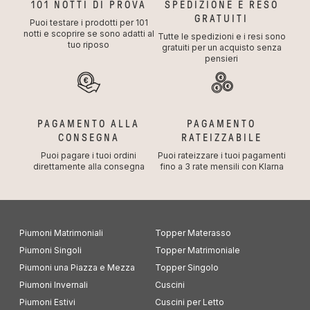
101 NOTTI DI PROVA
SPEDIZIONE E RESO
GRATUITI
Puoi testare i prodotti per 101
notti e scoprire se sono adatti al
Tutte le spedizioni e i resi sono
tuo riposo
gratuiti per un acquisto senza
pensieri
PAGAMENTO ALLA
PAGAMENTO
CONSEGNA
RATEIZZABILE
Puoi pagare i tuoi ordini
Puoi rateizzare i tuoi pagamenti
direttamente alla consegna
fino a 3 rate mensili con Klarna
Piumoni Matrimoniali
Topper Materasso
Piumoni Singoli
Topper Matrimoniale
Piumoni una Piazza e Mezza
Topper Singolo
Piumoni Invernali
Cuscini
Piumoni Estivi
Cuscini per Letto