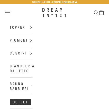
Vai al contenuto
SCOPRI LA COLLEZIONE RIVIERA
🏖️​🌊​
Dreamin*101
Menù
Cerca
Carrel
TOPPER
PIUMONI
CUSCINI
BIANCHERIA
DA LETTO
BRUNO
BARBIERI
OUTLET