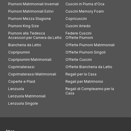
Piumoni Matrimoniali Invernali
Cuscini in Piuma d'Oca
Piumoni Matrimoniali Estivi
Cuscini Memory Foam
Piumoni Mezza Stagione
Copricuscini
Piumoni King Size
Cuscini Arredo
Piumoni alla Tedesca
Federe Cuscini
Accessori per Camera da Letto
Offerte Piumoni
Biancheria da Letto
Offerte Piumoni Matrimoniali
Copripiumini
Offerte Piumoni Singoli
Copripiumini Matrimoniali
Offerte Cuscini
Coprimaterassi
Offerte Biancheria da Letto
Coprimaterassi Matrimoniali
Regali per la Casa
Coperte e Plaid
Regali per Matrimonio
Lenzuola
Regali di Compleanno per la
Casa
Lenzuola Matrimoniali
Lenzuola Singole