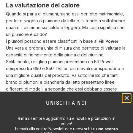
La valutazione del calore
Quando si parla di piumoni, siano essi per letto matrimoniale,
per letto singolo o piumone da lettino, si tende a sottolineare
quanto il piumone sia caldo e leggero. Ma cosa significa che
un piumone è caldo?
I piumoni possono essere classificati in base al
Fill Power
.
Una vera e propria unità di misura che permette di valutare la
capacità di riempimento della piuma e del piumino.
Solitamente, i migliori piumoni presentano un Fill Power
compreso tra 650 e 850. I valori più elevati corrispondono a
una migliore qualità del prodotto. Va sottolineato che tanti
brand di piumoni e biancheria da letto presentano linee
differenti di modelli a seconda che essi debbano essere
utilizzati in pieno
inverno
o durante la
mezza stagione
.
UNISCITI A NOI
Un particolare che non va mai dimenticato, tuttavia, è quello
relativo all'elevata
traspirabilità
che garantisce un piumone
di elevata qualità. Anche i piumoni più caldi, se realizzati
Rimani sempre aggiornato sulle novità e promozioni in
esclusivamente in piumino e piuma d'oca, assicurano sempre
arrivo!
Iscriviti alla nostra Newsletter e ricevi subito
uno sconto
un'elevata traspirabilità che permette di restare al caldo