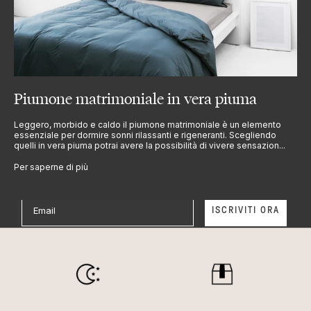
RIMANI SEMPRE AGGIORNATO
Piumone matrimoniale in vera piuma
Iscriviti alla Newsletter
Non perderti tutte le novità e promozioni in arrivo!
Leggero, morbido e caldo il piumone matrimoniale è un elemento
Iscriviti alla nostra Newsletter e ricevi subito uno sconto
essenziale per dormire sonni rilassanti e rigeneranti. Scegliendo
quelli in vera piuma potrai avere la possibilità di vivere sensazion...
del 10% sul tuo primo ordine*
Per saperne di più
Email
ISCRIVITI ORA
Privacy
Dichiaro di aver letto e accettato la privacy policy
riguardo il trattamento dei miei dati e le condizioni di
utilizzo.
*leggi i termini e condizioni della
promozione
e la
Privacy Policy