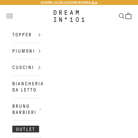
Vai al contenuto
SCOPRI LA COLLEZIONE RIVIERA
🏖️​🌊​
Dreamin*101
Menù
Cerca
Carrel
TOPPER
PIUMONI
CUSCINI
BIANCHERIA
DA LETTO
BRUNO
BARBIERI
OUTLET