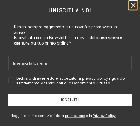
UNISCITI A NOI
Rimani sempre aggiornato sulle novità e promozioni in
arrivo!
Iscriviti alla nostra Newsletter e ricevi subito
uno sconto
del 10%
sul tuo
primo ordine*.
Email
Accetto privacy policy
Dichiaro di aver letto e accettato la privacy policy riguardo
il trattamento dei miei dati e le Condizioni di utilizzo.
ISCRIVITI
*leggi i termini e condizioni della
promozione
e la
Privacy Policy
Nuovi Set Copripiumoni e Lenzuola
VEDI TUTTI