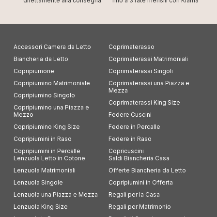
direttamente alla consegna
fino a 3 rate mensili con Klarna
Accessori Camera da Letto
Coprimaterasso
Biancheria da Letto
Coprimaterassi Matrimoniali
Copripiumone
Coprimaterassi Singoli
Copripiumino Matrimoniale
Coprimaterassi una Piazza e
Mezza
Copripiumino Singolo
Coprimaterassi King Size
Copripiumino una Piazza e
Mezzo
Federe Cuscini
Copripiumino King Size
Federe in Percalle
Copripiumini in Raso
Federe in Raso
Copripiumini in Percalle
Copricuscini
Lenzuola Letto in Cotone
Saldi Biancheria Casa
Lenzuola Matrimoniali
Offerte Biancheria da Letto
Lenzuola Singole
Copripiumini in Offerta
Lenzuola una Piazza e Mezza
Regali per la Casa
Lenzuola King Size
Regali per Matrimonio