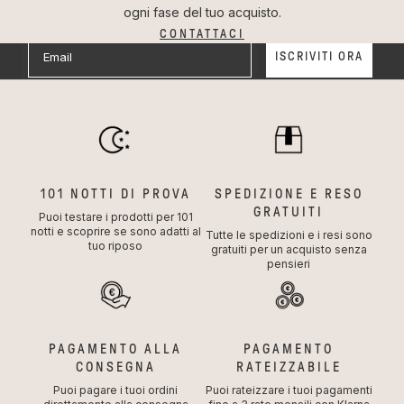
ogni fase del tuo acquisto.
CONTATTACI
Email
ISCRIVITI ORA
Privacy
Dichiaro di aver letto e accettato la privacy policy
riguardo il trattamento dei miei dati e le condizioni di
utilizzo.
*leggi i termini e condizioni della
promozione
e la
Privacy Policy
101 NOTTI DI PROVA
SPEDIZIONE E RESO
GRATUITI
Puoi testare i prodotti per 101
notti e scoprire se sono adatti al
Tutte le spedizioni e i resi sono
tuo riposo
gratuiti per un acquisto senza
pensieri
PAGAMENTO ALLA
PAGAMENTO
CONSEGNA
RATEIZZABILE
Puoi pagare i tuoi ordini
Puoi rateizzare i tuoi pagamenti