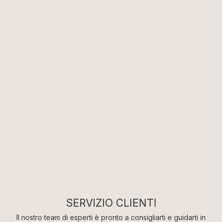
RIMANI SEMPRE AGGIORNATO
Iscriviti alla Newsletter
Non perderti tutte le novità e promozioni in arrivo!
Iscriviti alla nostra Newsletter e ricevi subito uno sconto
SERVIZIO CLIENTI
del 10% sul tuo primo ordine*
Il nostro team di esperti è pronto a consigliarti e guidarti in